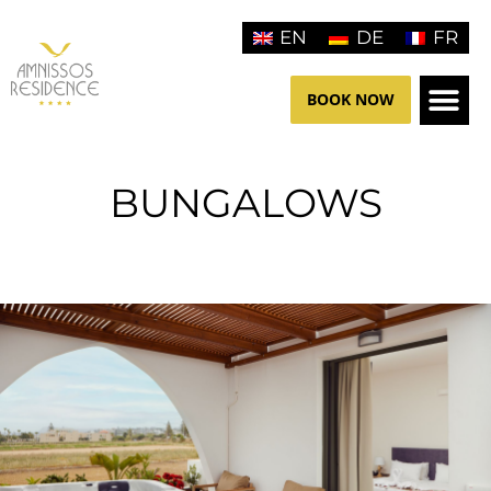
Aller
EN
DE
FR
au
contenu
BOOK NOW
HOTEL 
BUNGALOWS