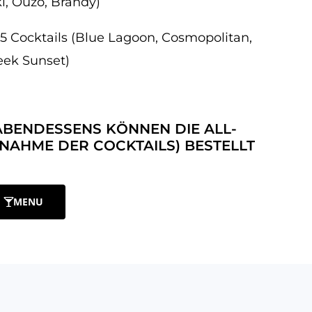
i, Ouzo, Brandy)
5 Cocktails (Blue Lagoon, Cosmopolitan,
reek Sunset)
ABENDESSENS KÖNNEN DIE ALL-
SNAHME DER COCKTAILS) BESTELLT
MENU