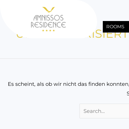
nach:
Zum
Inhalt
springen
ROOMS
UNKATEGORISIERT
Es scheint, als ob wir nicht das finden konnte